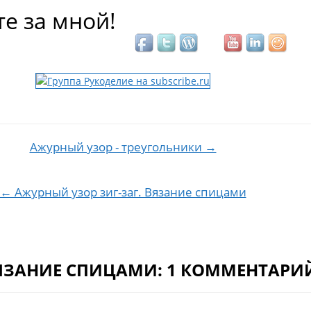
е за мной!
Ажурный узор - треугольники →
ия по записям
← Ажурный узор зиг-заг. Вязание спицами
ВЯЗАНИЕ СПИЦАМИ: 1 КОММЕНТАРИ