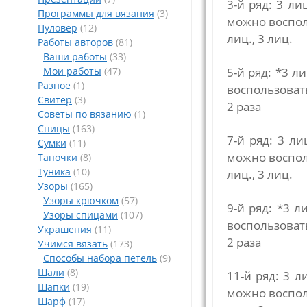
3-й ряд: 3 ли
Программы для вязания
(3)
можно воспол
Пуловер
(12)
лиц., 3 лиц.
Работы авторов
(81)
Ваши работы
(33)
Мои работы
(47)
5-й ряд: *3 
Разное
(1)
воспользовать
Свитер
(3)
2 раза
Советы по вязанию
(1)
Спицы
(163)
7-й ряд: 3 л
Сумки
(11)
можно воспол
Тапочки
(8)
Туника
(10)
лиц., 3 лиц.
Узоры
(165)
Узоры крючком
(57)
9-й ряд: *3 
Узоры спицами
(107)
воспользовать
Украшения
(11)
2 раза
Учимся вязать
(173)
Способы набора петель
(9)
Шали
(8)
11-й ряд: 3 л
Шапки
(19)
можно воспол
Шарф
(17)