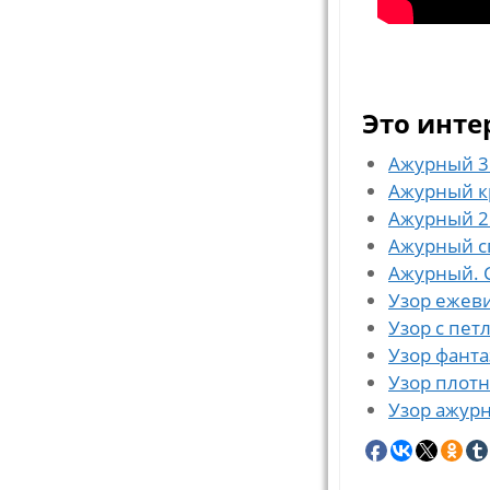
Это инте
Ажурный 3
Ажурный к
Ажурный 2
Ажурный 
Ажурный. 
Узор ежев
Узор с пет
Узор фант
Узор плот
Узор ажур