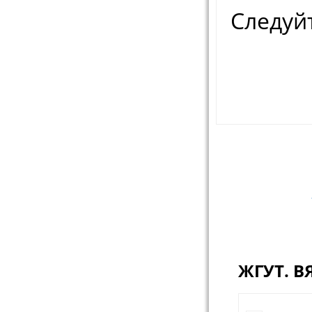
Следуйт
Навигац
ЖГУТ. 