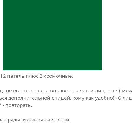
 12 петель плюс 2 кромочные.
лиц. петли перенести вправо через три лицевые ( мо
ся дополнительной спицей, кому как удобно) - 6 лиц.
* - повторять.
тные ряды: изнаночные петли