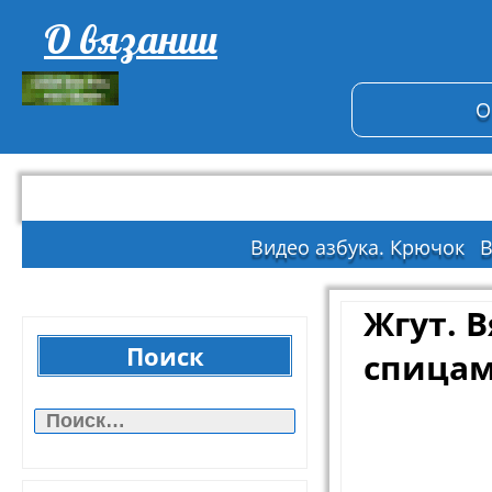
О вязании
О
Видео азбука. Крючок
В
Жгут. 
Поиск
спица
Найти: