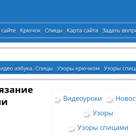
 сайте
Крючок
Спицы
Карта сайта
Задать вопр
идео азбука. Спицы
Узоры крючком
Узоры спиц
Вязание
Видеоуроки
Новос
ми
Узоры
Узоры спицами