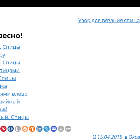
Узор для вязания спиц
ресно!
. Спицы
руг
. Спицы
спицами
Спицы
ика
лями влево
азийный
ный
ный. Спицы
15.04.2015
Окс