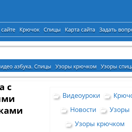
 сайте
Крючок
Спицы
Карта сайта
Задать вопр
идео азбука. Спицы
Узоры крючком
Узоры спиц
а с
Видеоуроки
Крюч
ыми
ками
Новости
Узоры
Узоры крючком