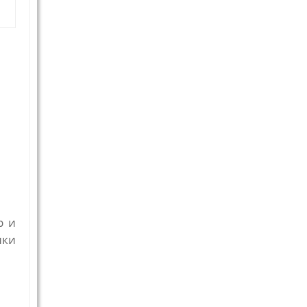
р и
ики