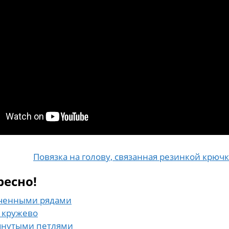
Повязка на голову, связанная резинкой крюч
ресно!
оченными рядами
 кружево
тянутыми петлями