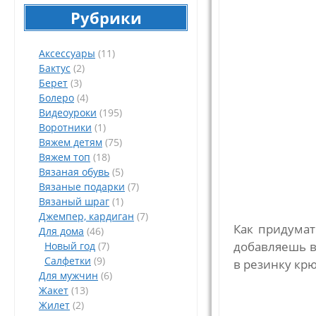
Рубрики
Аксессуары
(11)
Бактус
(2)
Берет
(3)
Болеро
(4)
Видеоуроки
(195)
Воротники
(1)
Вяжем детям
(75)
Вяжем топ
(18)
Вязаная обувь
(5)
Вязаные подарки
(7)
Вязаный шраг
(1)
Джемпер, кардиган
(7)
Как придумат
Для дома
(46)
добавляешь в
Новый год
(7)
Салфетки
(9)
в резинку кр
Для мужчин
(6)
Жакет
(13)
Жилет
(2)