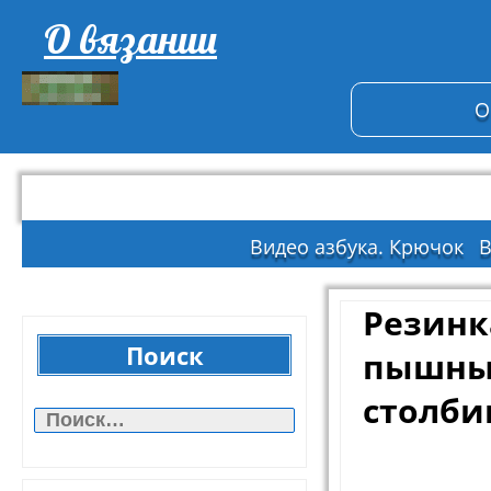
О вязании
О
Видео азбука. Крючок
В
Резинк
Поиск
пышн
Найти:
столби