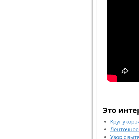
Это инте
Круг укор
Ленточное
Узор с вы