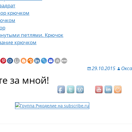
вадрат
зор крючком
рючком
ор
тянутыми петлями. Крючок
язание крючком
29.10.2015
Окс
е за мной!