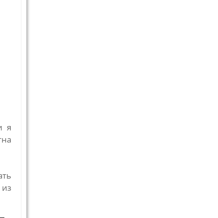
и я
тна
ать
 из