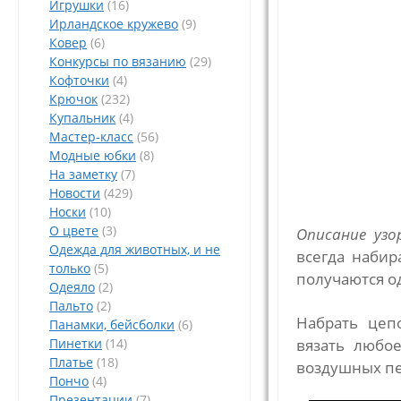
Игрушки
(16)
Ирландское кружево
(9)
Ковер
(6)
Конкурсы по вязанию
(29)
Кофточки
(4)
Крючок
(232)
Купальник
(4)
Мастер-класс
(56)
Модные юбки
(8)
На заметку
(7)
Новости
(429)
Носки
(10)
О цвете
(3)
Описание узо
Одежда для животных, и не
всегда набир
только
(5)
получаются о
Одеяло
(2)
Пальто
(2)
Набрать цеп
Панамки, бейсболки
(6)
Пинетки
(14)
вязать любо
Платье
(18)
воздушных пе
Пончо
(4)
Презентации
(7)