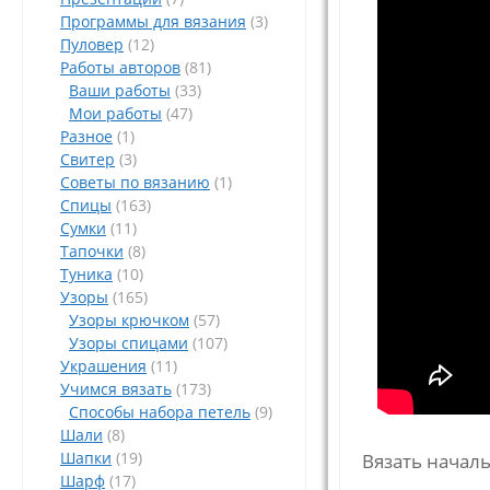
Программы для вязания
(3)
Пуловер
(12)
Работы авторов
(81)
Ваши работы
(33)
Мои работы
(47)
Разное
(1)
Свитер
(3)
Советы по вязанию
(1)
Спицы
(163)
Сумки
(11)
Тапочки
(8)
Туника
(10)
Узоры
(165)
Узоры крючком
(57)
Узоры спицами
(107)
Украшения
(11)
Учимся вязать
(173)
Способы набора петель
(9)
Шали
(8)
Шапки
(19)
Вязать начал
Шарф
(17)