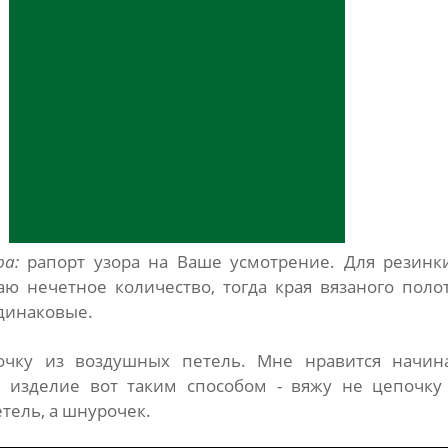
ра:
рапорт узора на Ваше усмотрение. Для резинк
аю нечетное количество, тогда края вязаного поло
динаковые.
очку из воздушных петель. Мне нравится начин
е изделие вот таким способом - вяжу не цепочку
тель, а шнурочек.