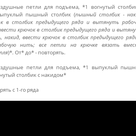
оздушные петли для подъема, *1 вогнутый столби
выпуклый пышный столбик (
пышный столбик - нак
ок в столбик предыдущего ряда и вытянуть рабо
 ввести крючок в столбик предыдущего ряда и вытян
, накид, ввести крючок в столбик предыдущего ряд
бочую нить; все петли на крючке вязать вмес
тля
)*. От* до* - повторять.
воздушные петли для подъема, *1 выпуклый пыш
гнутый столбик с накидом*
рять с 1-го ряда