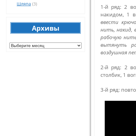
Шляпа
(3)
1-й ряд: 2 в
накидом, 1 
ввести крюч
Архивы
нить, накид,
рабочую нить
Архивы
вытянуть ра
воздушная пе
2-й ряд: 2 
столбик, 1 во
3-й ряд: повто