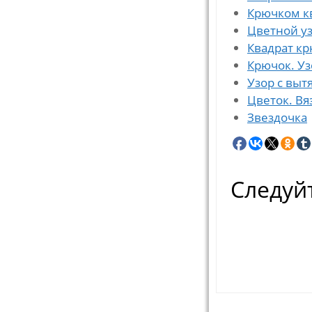
Крючком к
Цветной у
Квадрат к
Крючок. Уз
Узор с вы
Цветок. В
Звездочка
Следуйт