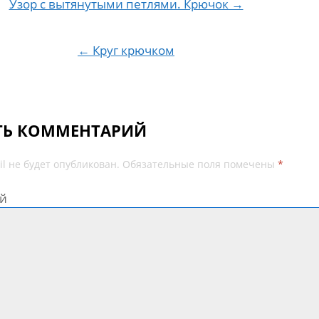
Узор с вытянутыми петлями. Крючок →
ия по записям
← Круг крючком
ТЬ КОММЕНТАРИЙ
l не будет опубликован.
Обязательные поля помечены
*
й