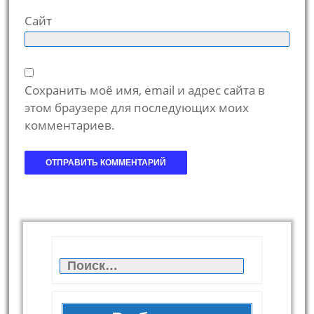
Сайт
Сохранить моё имя, email и адрес сайта в
этом браузере для последующих моих
комментариев.
Найти: