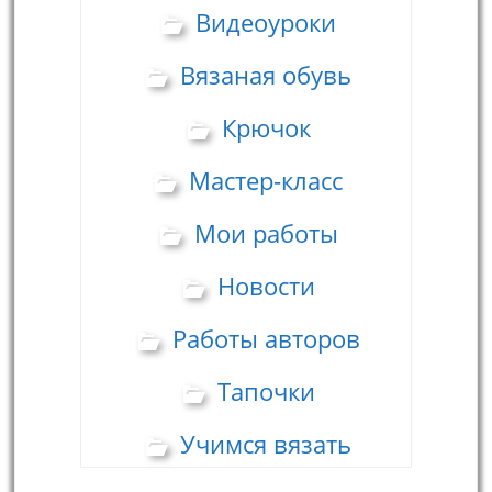
Видеоуроки
Вязаная обувь
Крючок
Мастер-класс
Мои работы
Новости
Работы авторов
Тапочки
Учимся вязать