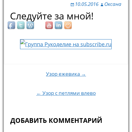
10.05.2016
Оксана
Следуйте за мной!
Узор ежевика →
Навигация по записям
← Узор с петлями влево
ДОБАВИТЬ КОММЕНТАРИЙ