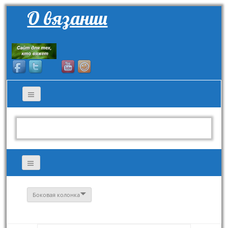
О вязании
Боковая колонка