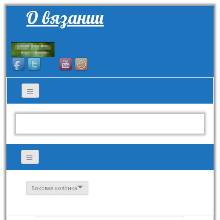
О вязании
Боковая колонка