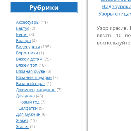
Рубрики
Аксессуары
(11)
Узор красив.
Бактус
(2)
Берет
(3)
вязать 10 п
Болеро
(4)
воспользуйте
Видеоуроки
(195)
Воротники
(1)
Вяжем детям
(75)
Вяжем топ
(18)
Вязаная обувь
(5)
Вязаные подарки
(7)
Вязаный шраг
(1)
Джемпер, кардиган
(7)
Для дома
(46)
Новый год
(7)
Салфетки
(9)
Для мужчин
(6)
Жакет
(13)
Жилет
(2)