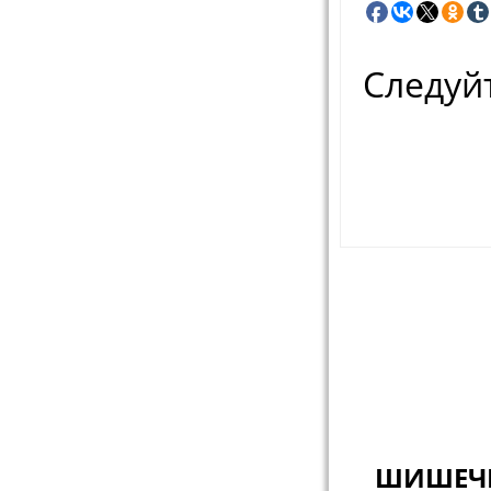
Следуйт
Навигац
ШИШЕЧК