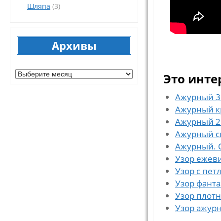
Шляпа
(3)
Архивы
Архивы
Это инте
Ажурный 3
Ажурный к
Ажурный 2
Ажурный 
Ажурный. 
Узор ежев
Узор с пет
Узор фант
Узор плот
Узор ажур