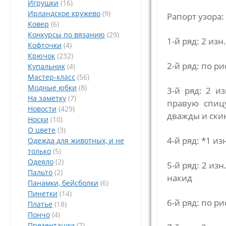
Игрушки
(16)
Ирландское кружево
(9)
Рапорт узора:
Ковер
(6)
Конкурсы по вязанию
(29)
1-й ряд: 2 изн.
Кофточки
(4)
Крючок
(232)
2-й ряд: по р
Купальник
(4)
Мастер-класс
(56)
Модные юбки
(8)
3-й ряд: 2 из
На заметку
(7)
правую спиц
Новости
(429)
дважды и скин
Носки
(10)
О цвете
(3)
4-й ряд: *1 изн
Одежда для животных, и не
только
(5)
Одеяло
(2)
5-й ряд: 2 изн
Пальто
(2)
накид
Панамки, бейсболки
(6)
Пинетки
(14)
6-й ряд: по р
Платье
(18)
Пончо
(4)
Презентации
(7)