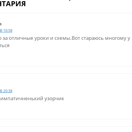
ТАРИЯ
а
В 10:58
 за отличные уроки и схемы.Вот стараюсь многому у
ться
В 20:38
симпатичненький узорчик