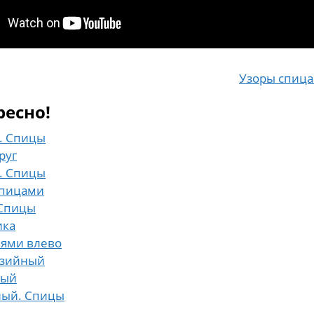
Узоры спиц
ресно!
. Спицы
руг
. Спицы
спицами
Спицы
ика
лями влево
азийный
ный
ный. Спицы