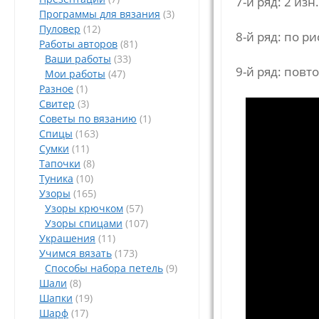
7-й ряд: 2 изн.
Программы для вязания
(3)
Пуловер
(12)
8-й ряд: по р
Работы авторов
(81)
Ваши работы
(33)
9-й ряд: повто
Мои работы
(47)
Разное
(1)
Свитер
(3)
Советы по вязанию
(1)
Спицы
(163)
Сумки
(11)
Тапочки
(8)
Туника
(10)
Узоры
(165)
Узоры крючком
(57)
Узоры спицами
(107)
Украшения
(11)
Учимся вязать
(173)
Способы набора петель
(9)
Шали
(8)
Шапки
(19)
Шарф
(17)