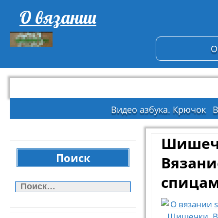
О вязании
О
Видео азбука. Крючок
В
Шишеч
Поиск
Вязани
Найти:
спица