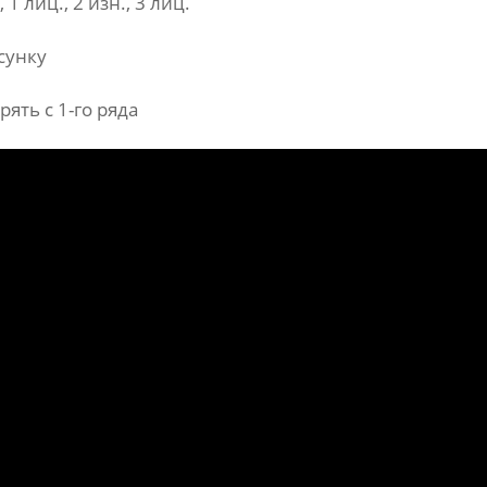
, 1 лиц., 2 изн., 3 лиц.
исунку
рять с 1-го ряда