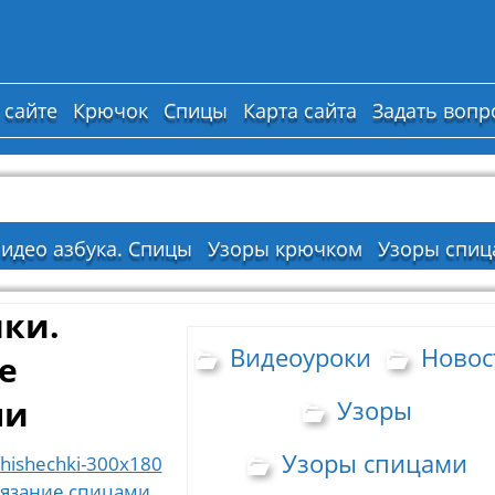
 сайте
Крючок
Спицы
Карта сайта
Задать вопр
идео азбука. Спицы
Узоры крючком
Узоры спиц
ки.
Видеоуроки
Новос
е
ми
Узоры
Узоры спицами