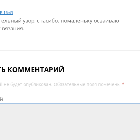
В 16:43
ельный узор, спасибо. помаленьку осваиваю
 вязания.
ТЬ КОММЕНТАРИЙ
l не будет опубликован.
Обязательные поля помечены
*
й