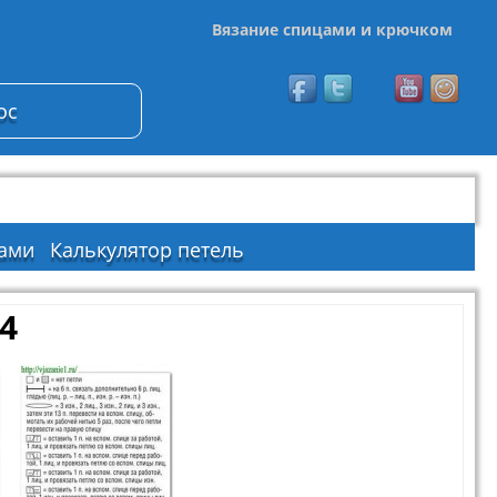
Вязание спицами и крючком
ос
ами
Калькулятор петель
4