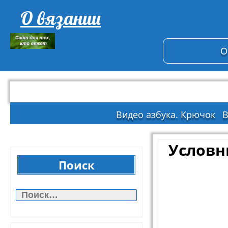
О вязании
О
Видео азбука. Крючок
В
Условн
Поиск
Найти: