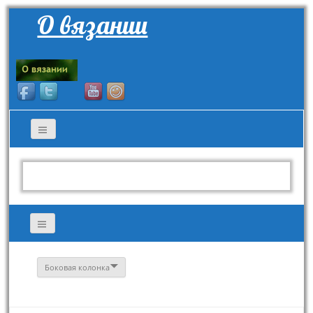
О вязании
Боковая колонка