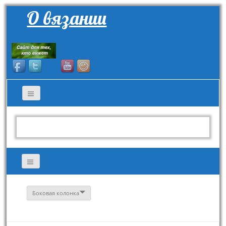
О вязании
Боковая колонка