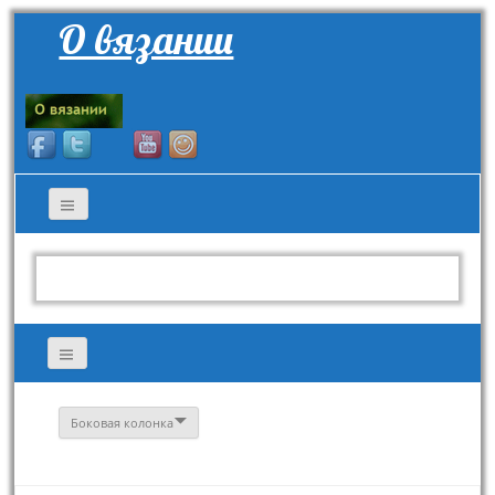
О вязании
Боковая колонка