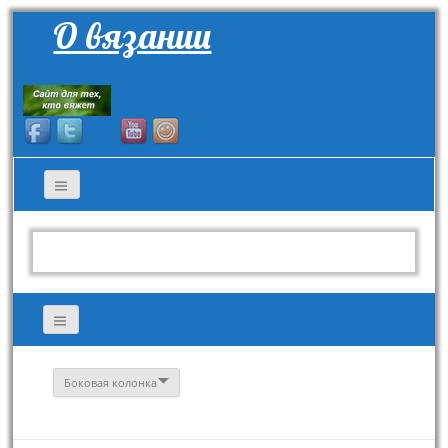
О вязании
Боковая колонка