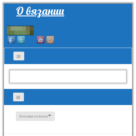
О вязании
Боковая колонка