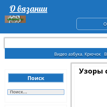
О вязании
О
Видео азбука. Крючок
В
Узоры 
Поиск
Найти: