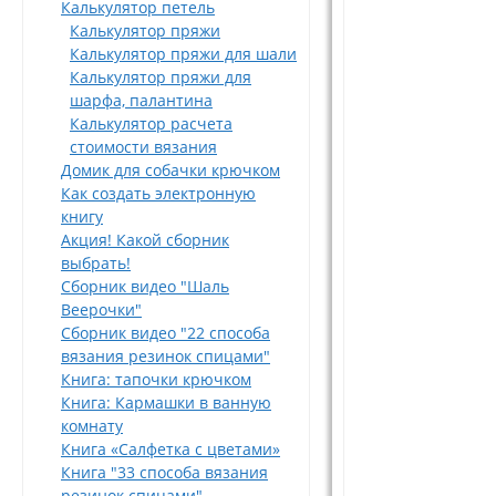
Калькулятор петель
Калькулятор пряжи
Калькулятор пряжи для шали
Калькулятор пряжи для
шарфа, палантина
Калькулятор расчета
стоимости вязания
Домик для собачки крючком
Как создать электронную
книгу
Акция! Какой сборник
выбрать!
Сборник видео "Шаль
Веерочки"
Сборник видео "22 способа
вязания резинок спицами"
Книга: тапочки крючком
Книга: Кармашки в ванную
комнату
Книга «Салфетка с цветами»
Книга "33 способа вязания
резинок спицами"