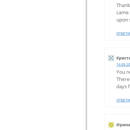
Thank 
came
upon s
ОТВЕТИ
Крист
19.09.2
You n
There
days f
ОТВЕТИ
Ирин