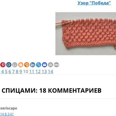
Узор “Победа”
3
4
5
6
7
8
9
10
11
12
13
14
 СПИЦАМИ: 18 КОММЕНТАРИЕВ
 xeriscape
014 В 3:41