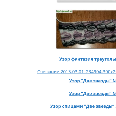
Узор фантазия треугол
Узор “Две звезды” 
Узор “Две звезды” 
Узор спицами “Две звезды” 