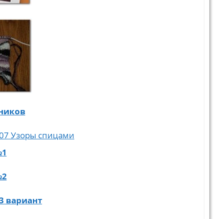
ьников
№1
№2
3 вариант