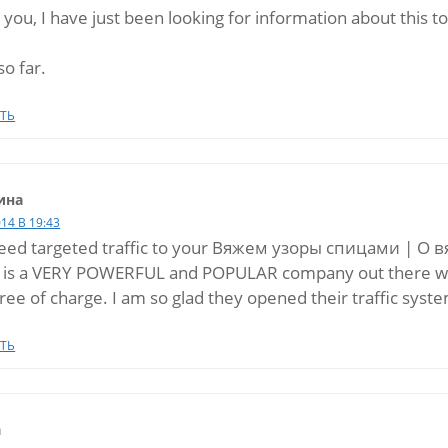
you, I have just been looking for information about this to
o far.
ТЬ
ина
014 В 19:43
eed targeted traffic to your Вяжем узоры спицами | О в
 is a VERY POWERFUL and POPULAR company out there who no
ree of charge. I am so glad they opened their traffic syste
ТЬ
а