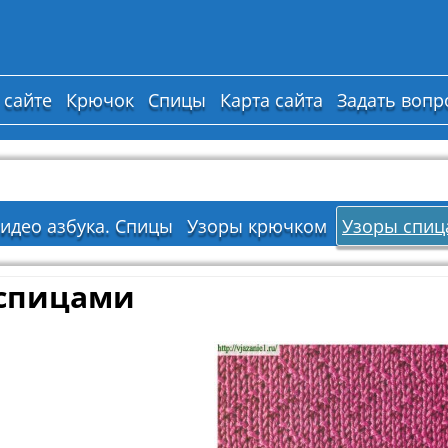
 сайте
Крючок
Спицы
Карта сайта
Задать вопр
идео азбука. Спицы
Узоры крючком
Узоры спиц
спицами