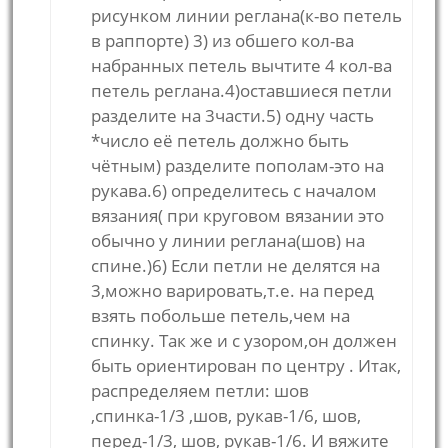
рисунком линии реглана(к-во петель
в раппорте) 3) из обшего кол-ва
набранных петель вычтите 4 кол-ва
петель реглана.4)оставшиеся петли
разделите на 3части.5) одну часть
*число её петель должно быть
чётным) разделите пополам-это на
рукава.6) определитесь с началом
вязания( при круговом вязании это
обычно у линии реглана(шов) на
спине.)6) Если петли не делятся на
3,можно варировать,т.е. на перед
взять побольше петель,чем на
спинку. Так же и с узором,он должен
быть ориентирован по центру . Итак,
распределяем петли: шов
,спинка-1/3 ,шов, рукав-1/6, шов,
перед-1/3, шов, рукав-1/6. И вяжите