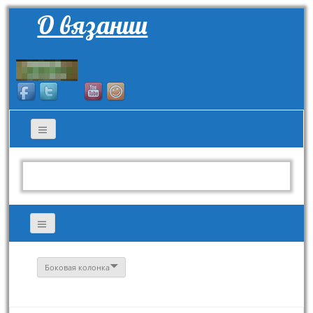
О вязании
Боковая колонка