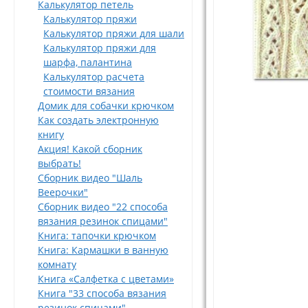
Калькулятор петель
Калькулятор пряжи
Калькулятор пряжи для шали
Калькулятор пряжи для
шарфа, палантина
Калькулятор расчета
стоимости вязания
Домик для собачки крючком
Как создать электронную
книгу
Акция! Какой сборник
выбрать!
Сборник видео "Шаль
Веерочки"
Сборник видео "22 способа
вязания резинок спицами"
Книга: тапочки крючком
Книга: Кармашки в ванную
комнату
Книга «Салфетка с цветами»
Книга "33 способа вязания
резинок спицами"