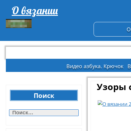
О вязании
О
Видео азбука. Крючок
В
Узоры 
Поиск
Найти: