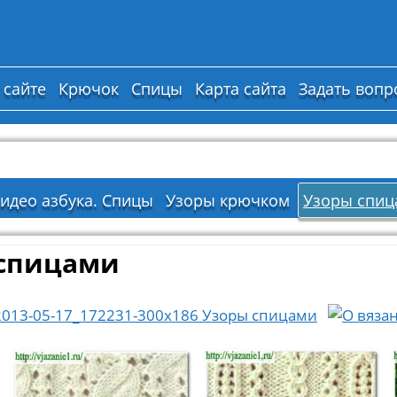
 сайте
Крючок
Спицы
Карта сайта
Задать вопр
идео азбука. Спицы
Узоры крючком
Узоры спиц
спицами