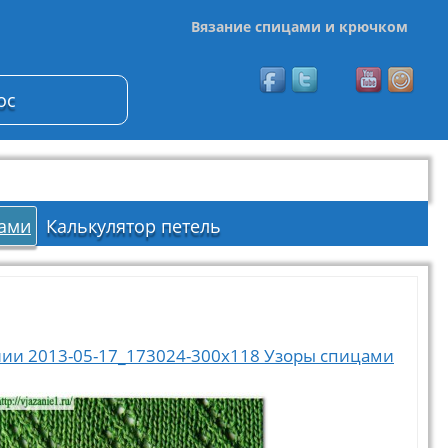
Вязание спицами и крючком
ос
ами
Калькулятор петель