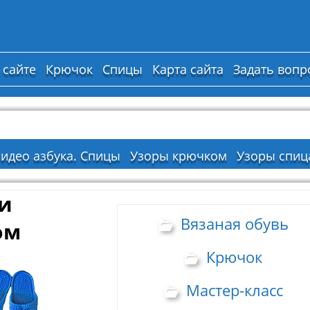
 сайте
Крючок
Спицы
Карта сайта
Задать вопр
идео азбука. Спицы
Узоры крючком
Узоры спиц
и
Вязаная обувь
ом
Крючок
Мастер-класс