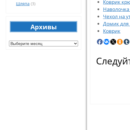
Коврик кр
Шляпа
(3)
Наволочка
Чехол на у
Домик для
Архивы
Коврик
Архивы
Следуйт
Навигац