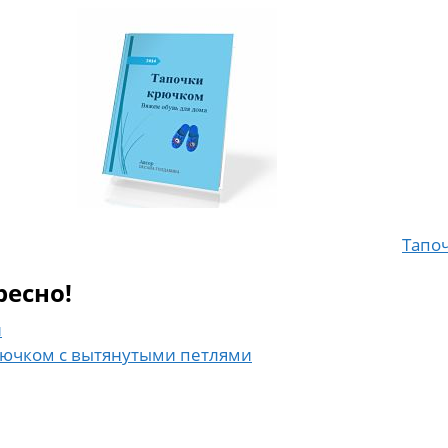
Тапо
ресно!
и
рючком с вытянутыми петлями