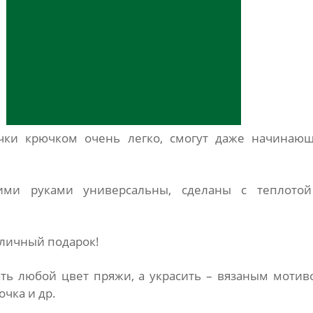
очки крючком очень легко, смогут даже начинаю
ими руками универсальны, сделаны с теплото
тличный подарок!
ь любой цвет пряжи, а украсить – вязаным мотив
очка и др.