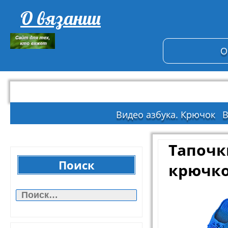
О вязании
О
Видео азбука. Крючок
В
Тапочк
Поиск
крючк
Найти: