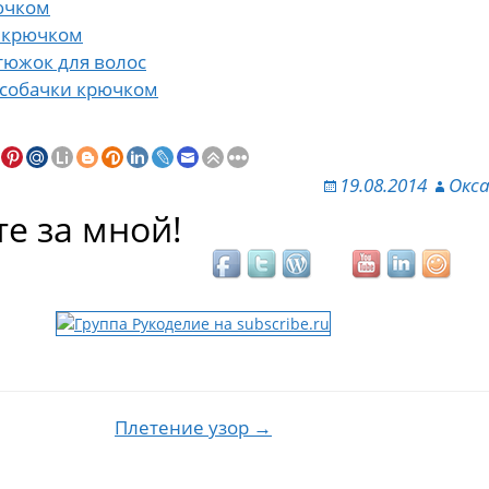
ючком
 крючком
тюжок для волос
 собачки крючком
19.08.2014
Окс
е за мной!
Плетение узор →
ия по записям