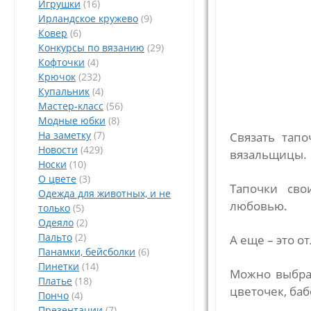
Игрушки
(16)
Ирландское кружево
(9)
Ковер
(6)
Конкурсы по вязанию
(29)
Кофточки
(4)
Крючок
(232)
Купальник
(4)
Мастер-класс
(56)
Модные юбки
(8)
На заметку
(7)
Связать тап
Новости
(429)
вязальщицы.
Носки
(10)
О цвете
(3)
Тапочки сво
Одежда для животных, и не
любовью.
только
(5)
Одеяло
(2)
Пальто
(2)
А еще – это о
Панамки, бейсболки
(6)
Пинетки
(14)
Можно выбрат
Платье
(18)
цветочек, баб
Пончо
(4)
Презентации
(7)