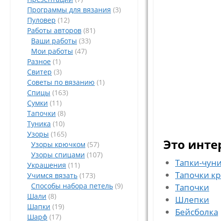
Программы для вязания
(3)
Пуловер
(12)
Работы авторов
(81)
Ваши работы
(33)
Мои работы
(47)
Разное
(1)
Свитер
(3)
Советы по вязанию
(1)
Спицы
(163)
Сумки
(11)
Тапочки
(8)
Туника
(10)
Узоры
(165)
Это инте
Узоры крючком
(57)
Узоры спицами
(107)
Тапки-чун
Украшения
(11)
Тапочки к
Учимся вязать
(173)
Способы набора петель
(9)
Тапочки
Шали
(8)
Шлепки
Шапки
(19)
Бейсболка
Шарф
(17)