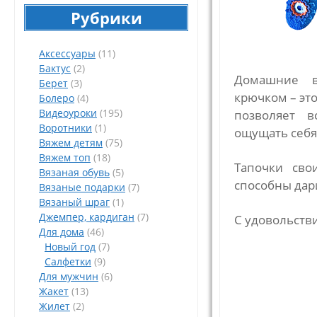
Рубрики
Аксессуары
(11)
Бактус
(2)
Домашние в
Берет
(3)
крючком – это
Болеро
(4)
Видеоуроки
(195)
позволяет в
Воротники
(1)
ощущать себя
Вяжем детям
(75)
Вяжем топ
(18)
Тапочки сво
Вязаная обувь
(5)
способны дар
Вязаные подарки
(7)
Вязаный шраг
(1)
Джемпер, кардиган
(7)
С удовольстви
Для дома
(46)
Новый год
(7)
Салфетки
(9)
Для мужчин
(6)
Жакет
(13)
Жилет
(2)