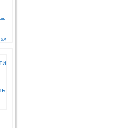
. →
рия
ти
ль