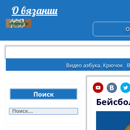
О вязании
О
Видео азбука. Крючок
В
Поиск
Бейсбо
Найти: