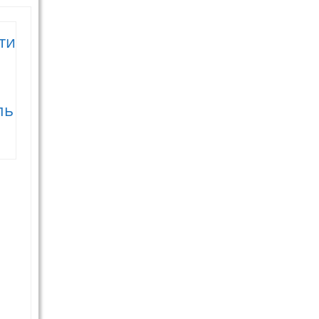
ти
ль