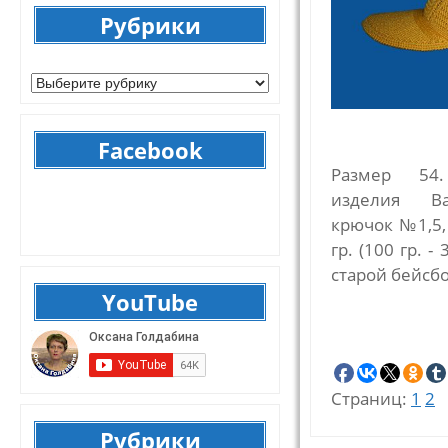
Рубрики
Рубрики
Facebook
Размер 54
изделия Ва
крючок №1,5,
гр. (100 гр. -
старой бейсб
YouTube
Страниц:
1
2
Рубрики