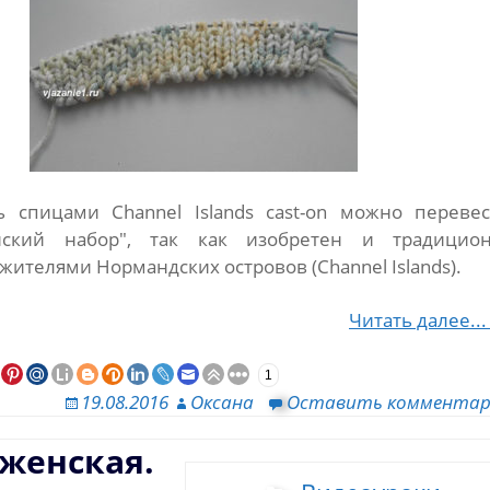
 спицами Channel Islands cast-on можно перевес
йский набор", так как изобретен и традицио
жителями Нормандских островов (Channel Islands).
Читать далее..
1
19.08.2016
Оксана
Оставить коммента
женская.