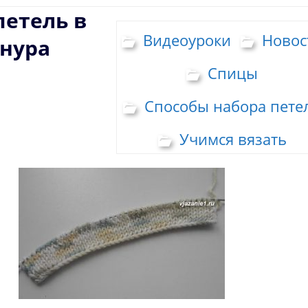
петель в
Видеоуроки
Новос
нура
Спицы
Способы набора пете
Учимся вязать