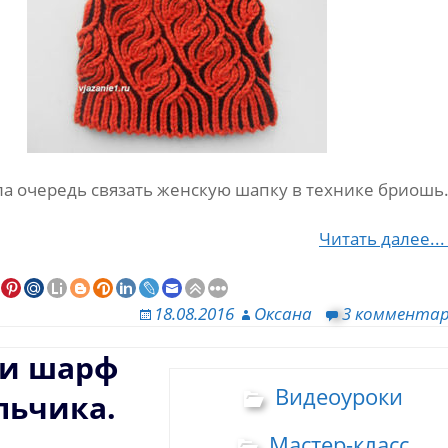
а очередь связать женскую шапку в технике бриошь
Читать далее..
18.08.2016
Оксана
3 коммента
 и шарф
Видеоуроки
льчика.
ь
Мастер-класс