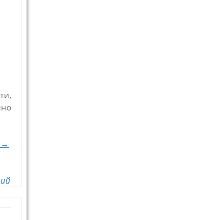
ти,
нно
. →
рий