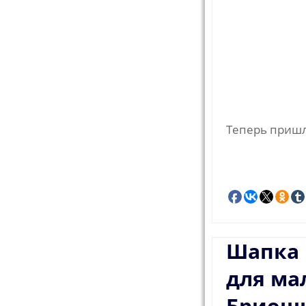
Теперь пришл
Шапка
для ма
Бриош