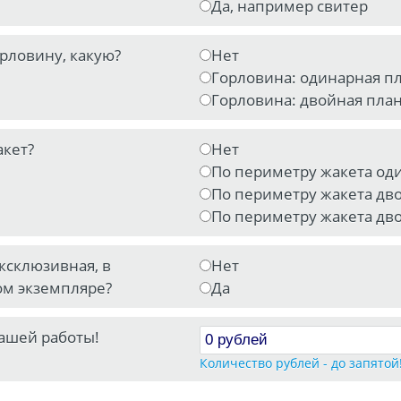
Да, например свитер
орловину, какую?
Нет
Горловина: одинарная п
Горловина: двойная пла
акет?
Нет
По периметру жакета оди
По периметру жакета дво
По периметру жакета дво
ксклюзивная, в
Нет
м экземпляре?
Да
ашей работы!
Количество рублей - до запятой