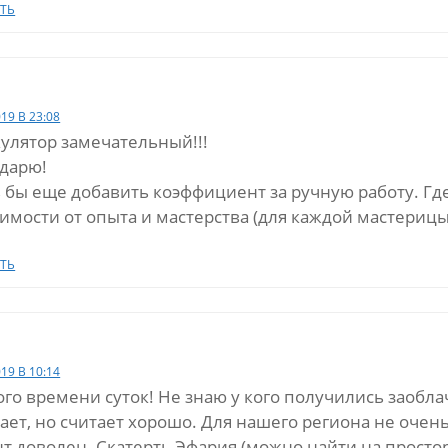
ТЬ
019 В 23:08
улятор замечательный!!!
одарю!
 бы еще добавить коэффициент за ручную работу. Где-
имости от опыта и мастерства (для каждой мастерицы
ТЬ
019 В 10:14
го времени суток! Не знаю у кого получились заоблач
ает, но считает хорошо. Для нашего региона не очень
т доволен. Скатерть Эфария (можно найти на простора