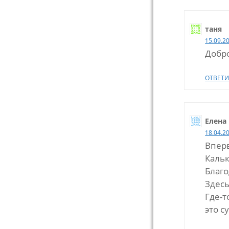
таня
15.09.2
Добро
ОТВЕТИ
Елена
18.04.2
Вперв
Кальк
Благ
Здесь
Где-т
это с