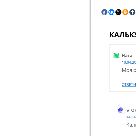
КАЛЬК
Ната
10.04.2
Моя р
ОТВЕТИ
О
14.04
Кал