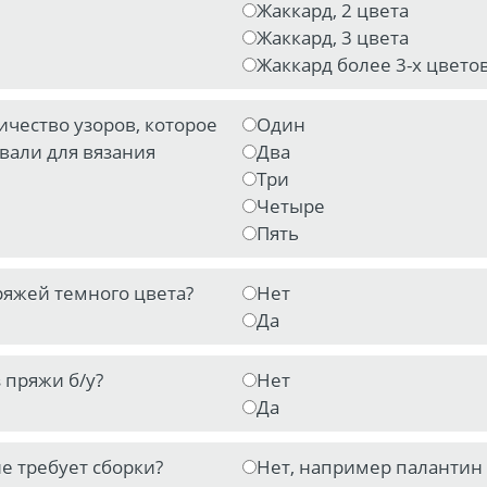
Жаккард, 2 цвета
Жаккард, 3 цвета
Жаккард более 3-х цвето
ичество узоров, которое
Один
вали для вязания
Два
Три
Четыре
Пять
ряжей темного цвета?
Нет
Да
 пряжи б/у?
Нет
Да
е требует сборки?
Нет, например палантин