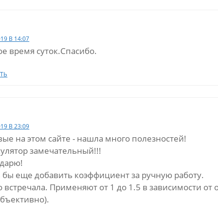
019 В 14:07
е время суток.Спасибо.
ТЬ
019 В 23:09
ые на этом сайте - нашла много полезностей!
улятор замечательный!!!
одарю!
 бы еще добавить коэффициент за ручную работу.
о встречала. Применяют от 1 до 1.5 в зависимости от
убъективно).