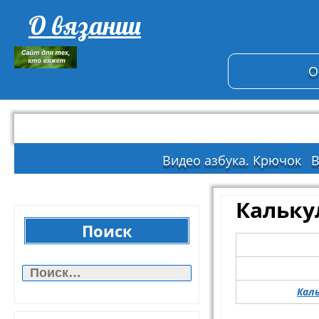
О вязании
О
Видео азбука. Крючок
В
Кальку
Поиск
Найти:
Кал