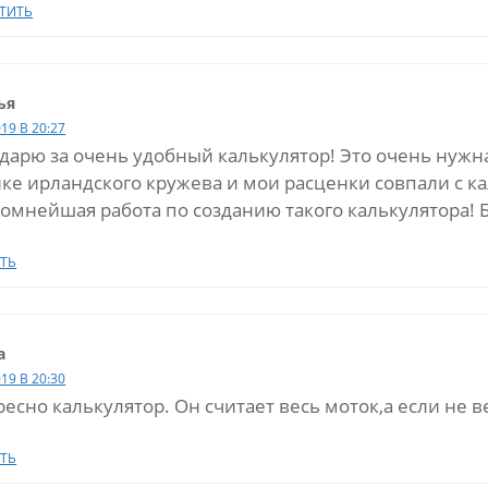
ТИТЬ
ья
019 В 20:27
дарю за очень удобный калькулятор! Это очень нужная
ке ирландского кружева и мои расценки совпали с ка
омнейшая работа по созданию такого калькулятора! Б
ТЬ
а
019 В 20:30
есно калькулятор. Он считает весь моток,а если не в
ТЬ