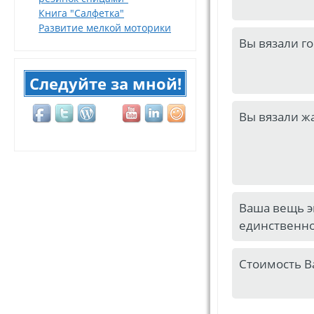
Книга "Салфетка"
Развитие мелкой моторики
Вы вязали г
Следуйте за мной!
Вы вязали ж
Ваша вещь э
единственно
Стоимость В