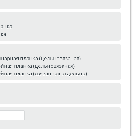
ланка
нка
нарная планка (цельновязаная)
йная планка (цельновязаная)
йная планка (связанная отдельно)
!