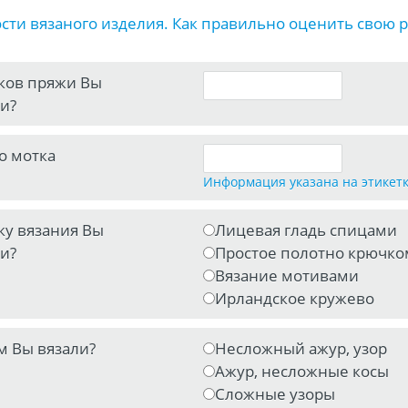
сти вязаного изделия. Как правильно оценить свою р
ков пряжи Вы
и?
о мотка
Информация указана на этикет
ку вязания Вы
Лицевая гладь спицами
и?
Простое полотно крючко
Вязание мотивами
Ирландское кружево
м Вы вязали?
Несложный ажур, узор
Ажур, несложные косы
Сложные узоры