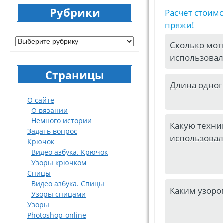
Рубрики
Расчет стоимо
пряжи!
Рубрики
Сколько мот
использовал
Страницы
Длина одног
О сайте
О вязании
Немного истории
Какую техни
Задать вопрос
использовал
Крючок
Видео азбука. Крючок
Узоры крючком
Спицы
Видео азбука. Спицы
Каким узоро
Узоры спицами
Узоры
Photoshop-online