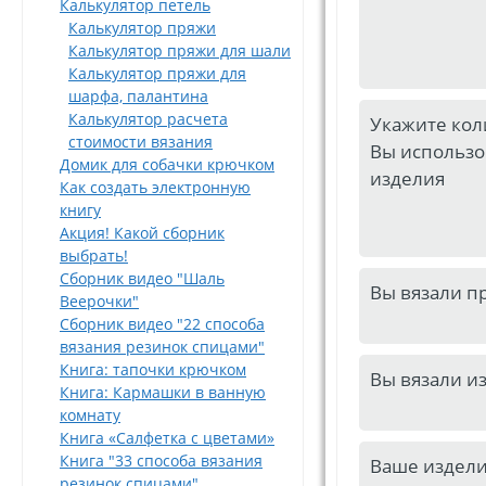
Калькулятор петель
Калькулятор пряжи
Калькулятор пряжи для шали
Калькулятор пряжи для
шарфа, палантина
Калькулятор расчета
Укажите кол
стоимости вязания
Вы использо
Домик для собачки крючком
изделия
Как создать электронную
книгу
Акция! Какой сборник
выбрать!
Сборник видео "Шаль
Вы вязали п
Веерочки"
Сборник видео "22 способа
вязания резинок спицами"
Книга: тапочки крючком
Вы вязали из
Книга: Кармашки в ванную
комнату
Книга «Салфетка с цветами»
Книга "33 способа вязания
Ваше издели
резинок спицами"