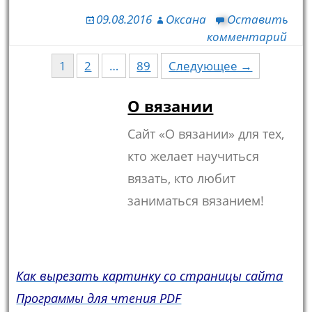
09.08.2016
Оксана
Оставить
комментарий
1
2
…
89
Следующее →
Навигация по записям
О вязании
Сайт «О вязании» для тех,
кто желает научиться
вязать, кто любит
заниматься вязанием!
Как вырезать картинку со страницы сайта
Программы для чтения PDF