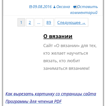
09.08.2016
Оксана
Оставить
комментарий
1
2
…
89
Следующее →
Навигация по записям
О вязании
Сайт «О вязании» для тех,
кто желает научиться
вязать, кто любит
заниматься вязанием!
Как вырезать картинку со страницы сайта
Программы для чтения PDF