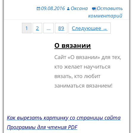
09.08.2016
Оксана
Оставить
комментарий
1
2
…
89
Следующее →
Навигация по записям
О вязании
Сайт «О вязании» для тех,
кто желает научиться
вязать, кто любит
заниматься вязанием!
Как вырезать картинку со страницы сайта
Программы для чтения PDF