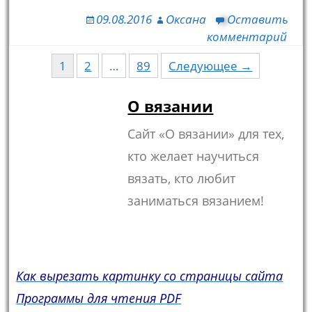
09.08.2016
Оксана
Оставить
комментарий
1
2
…
89
Следующее →
Навигация по записям
О вязании
Сайт «О вязании» для тех,
кто желает научиться
вязать, кто любит
заниматься вязанием!
Как вырезать картинку со страницы сайта
Программы для чтения PDF