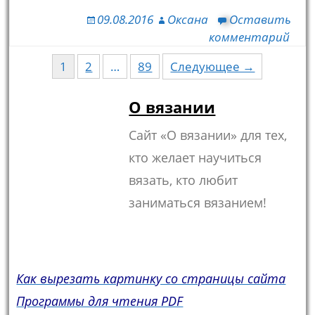
09.08.2016
Оксана
Оставить
комментарий
1
2
…
89
Следующее →
Навигация по записям
О вязании
Сайт «О вязании» для тех,
кто желает научиться
вязать, кто любит
заниматься вязанием!
Как вырезать картинку со страницы сайта
Программы для чтения PDF